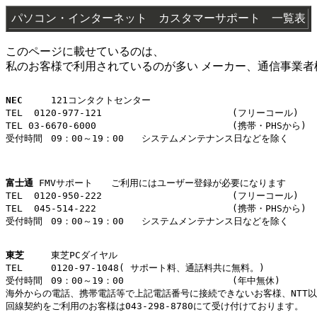
パソコン・インターネット カスタマーサポート 一覧表
このページに載せているのは、
私のお客様で利用されているのが多い メーカー、通信事業者
NEC
121コンタクトセンター					

TEL  0120-977-121			(フリーコール)		

TEL 03-6670-6000			(携帯・PHSから)		

受付時間	09：00～19：00	システムメンテナンス日などを除く	

富士通
 FMVサポート　　ご利用にはユーザー登録が必要になります					

TEL  0120-950-222			(フリーコール)		

TEL  045-514-222			(携帯・PHSから)	

受付時間	09：00～19：00	システムメンテナンス日などを除く	

東芝
東芝PCダイヤル			

TEL	0120-97-1048( サポート料、通話料共に無料。)			

受付時間	09：00～19：00			(年中無休)

海外からの電話、携帯電話等で上記電話番号に接続できないお客様、NTT以外とマ
回線契約をご利用のお客様は043-298-8780にて受け付けております。	
