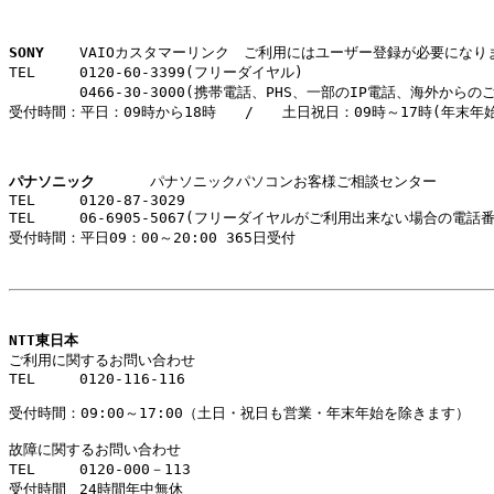
SONY
 	VAIOカスタマーリンク　ご利用にはユーザー登録が必要になります。			

TEL	0120-60-3399(フリーダイヤル)	

        0466-30-3000(携帯電話、PHS、一部のIP電話、海外からのご利用
受付時間：平日：09時から18時　　/　　土日祝日：09時～17時(年末年始
パナソニック
パナソニックパソコンお客様ご相談センター		

TEL	0120-87-3029		

TEL	06-6905-5067(フリーダイヤルがご利用出来ない場合の電話番号)		

受付時間：平日09：00～20:00 365日受付	

NTT東日本
ご利用に関するお問い合わせ						

TEL	0120-116-116

受付時間：09:00～17:00（土日・祝日も営業・年末年始を除きます）

故障に関するお問い合わせ

TEL	0120-000－113						

受付時間	24時間年中無休			
